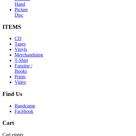
Hand
Picture
Disc
ITEMS
CD
Tapes
Vinyls
Merchandising
T-Shirt
Fanzine /
Books
Prints
Video
Find
Us
Bandcamp
Facebook
Cart
Cart empty