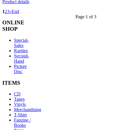
Product details
1
2
3
»
End
Page 1 of 3
ONLINE
SHOP
Special-
Sales
Rarities
Second-
Hand
Picture
Disc
ITEMS
CD
Tapes
Vinyls
Merchandising
T-Shirt
Fanzine /
Books