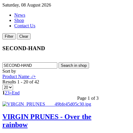
Saturday, 08 August 2026
News
Shop
Contact Us
SECOND-HAND
Sort by
Product Name -/+
Results 1 - 20 of 42
1
2
3
»
End
Page 1 of 3
VIRGIN PRUNES - Over the
rainbow