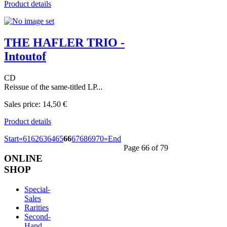
Product details
THE HAFLER TRIO -
Intoutof
CD
Reissue of the same-titled LP...
Sales price:
14,50 €
Product details
Start
«
61
62
63
64
65
66
67
68
69
70
»
End
Page 66 of 79
ONLINE
SHOP
Special-
Sales
Rarities
Second-
Hand