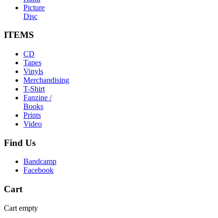
Picture
Disc
ITEMS
CD
Tapes
Vinyls
Merchandising
T-Shirt
Fanzine /
Books
Prints
Video
Find
Us
Bandcamp
Facebook
Cart
Cart empty