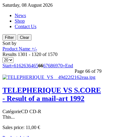
Saturday, 08 August 2026
News
Shop
Contact Us
Sort by
Product Name +/-
Results 1301 - 1320 of 1570
Start
«
61
62
63
64
65
66
67
68
69
70
»
End
Page 66 of 79
TELEPHERIQUE VS S.CORE
- Result of a mail-art 1992
CatégorieCD CD-R
This...
Sales price:
11,00 €