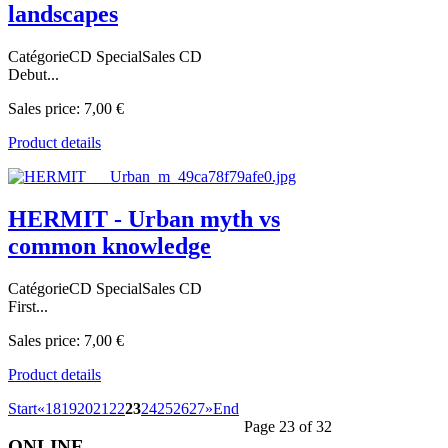
landscapes
CatégorieCD SpecialSales CD
Debut...
Sales price:
7,00 €
Product details
HERMIT - Urban myth vs
common knowledge
CatégorieCD SpecialSales CD
First...
Sales price:
7,00 €
Product details
Start
«
18
19
20
21
22
23
24
25
26
27
»
End
Page 23 of 32
ONLINE