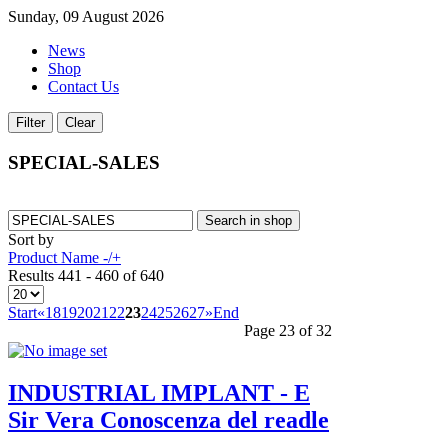
Sunday, 09 August 2026
News
Shop
Contact Us
SPECIAL-SALES
Sort by
Product Name -/+
Results 441 - 460 of 640
Start
«
18
19
20
21
22
23
24
25
26
27
»
End
Page 23 of 32
INDUSTRIAL IMPLANT - E
Sir Vera Conoscenza del readle