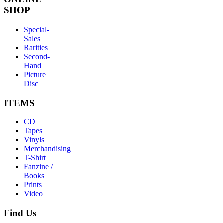
SHOP
Special-
Sales
Rarities
Second-
Hand
Picture
Disc
ITEMS
CD
Tapes
Vinyls
Merchandising
T-Shirt
Fanzine /
Books
Prints
Video
Find
Us