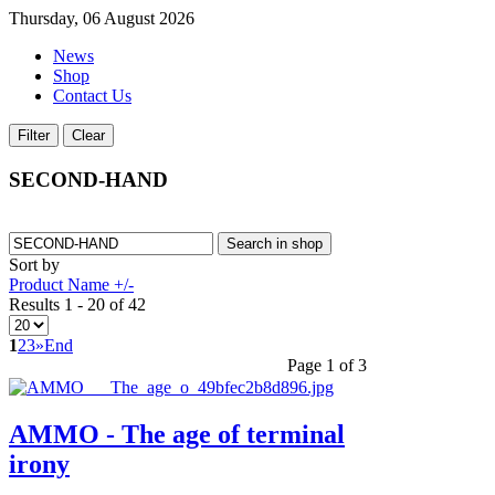
Thursday, 06 August 2026
News
Shop
Contact Us
SECOND-HAND
Sort by
Product Name +/-
Results 1 - 20 of 42
1
2
3
»
End
Page 1 of 3
AMMO - The age of terminal
irony