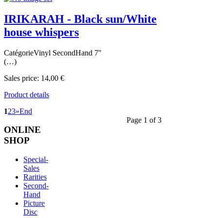
IRIKARAH - Black sun/White
house whispers
CatégorieVinyl SecondHand 7"
(…)
Sales price:
14,00 €
Product details
1
2
3
»
End
Page 1 of 3
ONLINE
SHOP
Special-
Sales
Rarities
Second-
Hand
Picture
Disc